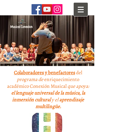
Colaboradores y benefactores
del
programa de
enriquecimiento
académico Conexión Musical
que apoya:
el lenguaje universal de la música,
la
inmersión cultural
y el
aprendizaje
multilingüe.